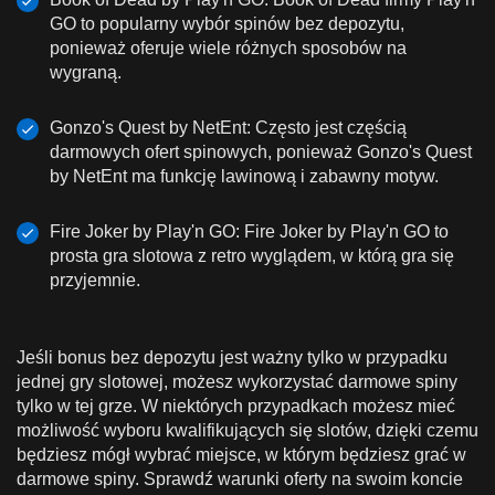
GO to popularny wybór spinów bez depozytu,
ponieważ oferuje wiele różnych sposobów na
wygraną.
Gonzo's Quest by NetEnt: Często jest częścią
darmowych ofert spinowych, ponieważ Gonzo's Quest
by NetEnt ma funkcję lawinową i zabawny motyw.
Fire Joker by Play'n GO: Fire Joker by Play'n GO to
prosta gra slotowa z retro wyglądem, w którą gra się
przyjemnie.
Jeśli bonus bez depozytu jest ważny tylko w przypadku
jednej gry slotowej, możesz wykorzystać darmowe spiny
tylko w tej grze. W niektórych przypadkach możesz mieć
możliwość wyboru kwalifikujących się slotów, dzięki czemu
będziesz mógł wybrać miejsce, w którym będziesz grać w
darmowe spiny. Sprawdź warunki oferty na swoim koncie