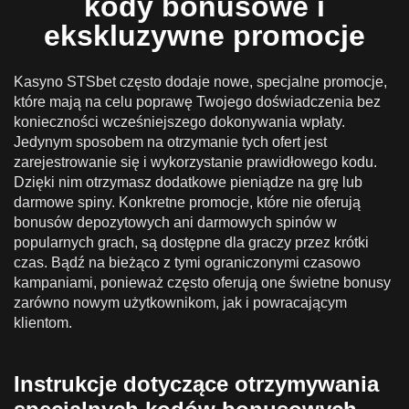
kody bonusowe i
ekskluzywne promocje
Kasyno STSbet często dodaje nowe, specjalne promocje,
które mają na celu poprawę Twojego doświadczenia bez
konieczności wcześniejszego dokonywania wpłaty.
Jedynym sposobem na otrzymanie tych ofert jest
zarejestrowanie się i wykorzystanie prawidłowego kodu.
Dzięki nim otrzymasz dodatkowe pieniądze na grę lub
darmowe spiny. Konkretne promocje, które nie oferują
bonusów depozytowych ani darmowych spinów w
popularnych grach, są dostępne dla graczy przez krótki
czas. Bądź na bieżąco z tymi ograniczonymi czasowo
kampaniami, ponieważ często oferują one świetne bonusy
zarówno nowym użytkownikom, jak i powracającym
klientom.
Instrukcje dotyczące otrzymywania