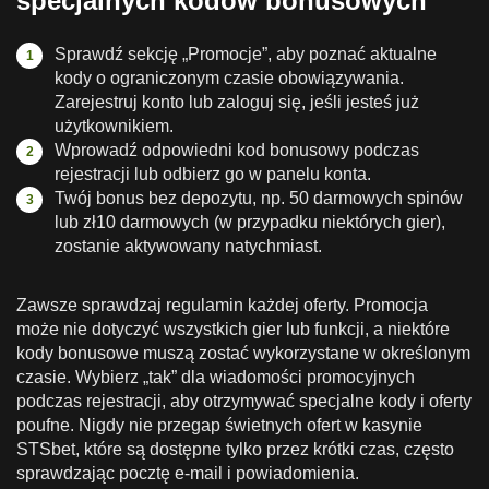
specjalnych kodów bonusowych
Sprawdź sekcję „Promocje”, aby poznać aktualne
kody o ograniczonym czasie obowiązywania.
Zarejestruj konto lub zaloguj się, jeśli jesteś już
użytkownikiem.
Wprowadź odpowiedni kod bonusowy podczas
rejestracji lub odbierz go w panelu konta.
Twój bonus bez depozytu, np. 50 darmowych spinów
lub zł10 darmowych (w przypadku niektórych gier),
zostanie aktywowany natychmiast.
Zawsze sprawdzaj regulamin każdej oferty. Promocja
może nie dotyczyć wszystkich gier lub funkcji, a niektóre
kody bonusowe muszą zostać wykorzystane w określonym
czasie. Wybierz „tak” dla wiadomości promocyjnych
podczas rejestracji, aby otrzymywać specjalne kody i oferty
poufne. Nigdy nie przegap świetnych ofert w kasynie
STSbet, które są dostępne tylko przez krótki czas, często
sprawdzając pocztę e-mail i powiadomienia.