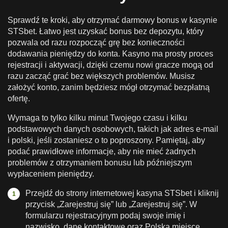
Sprawdź te kroki, aby otrzymać darmowy bonus w kasynie
STSbet. Łatwo jest uzyskać bonus bez depozytu, który
pozwala od razu rozpocząć grę bez konieczności
dodawania pieniędzy do konta. Kasyno ma prosty proces
rejestracji i aktywacji, dzięki czemu nowi gracze mogą od
razu zacząć grać bez większych problemów. Musisz
założyć konto, zanim będziesz mógł otrzymać bezpłatną
ofertę.
Wymaga to tylko kilku minut Twojego czasu i kilku
podstawowych danych osobowych, takich jak adres e-mail
i polski, jeśli zostaniesz o to poproszony. Pamiętaj, aby
podać prawidłowe informacje, aby nie mieć żadnych
problemów z otrzymaniem bonusu lub późniejszym
wypłaceniem pieniędzy.
Przejdź do strony internetowej kasyna STSbet i kliknij
przycisk „Zarejestruj się” lub „Zarejestruj się”. W
formularzu rejestracyjnym podaj swoje imię i
nazwisko, dane kontaktowe oraz Polska miejsce