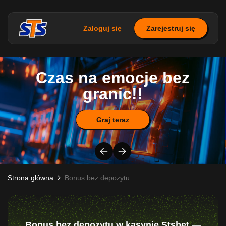
Zaloguj się
Zarejestruj się
Czas na emocje bez
granic!!
Graj teraz
Strona główna
Bonus bez depozytu
Bonus bez depozytu w kasynie Stsbet —