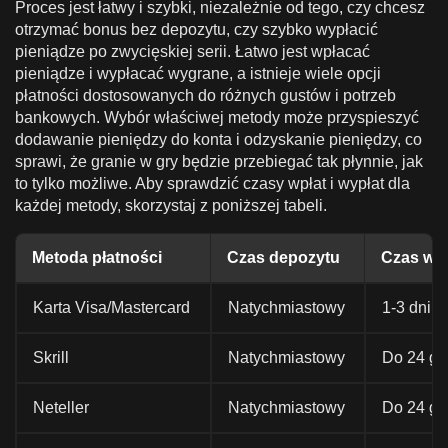
Proces jest łatwy i szybki, niezależnie od tego, czy chcesz
otrzymać bonus bez depozytu, czy szybko wypłacić
pieniądze po zwycięskiej serii. Łatwo jest wpłacać
pieniądze i wypłacać wygrane, a istnieje wiele opcji
płatności dostosowanych do różnych gustów i potrzeb
bankowych. Wybór właściwej metody może przyspieszyć
dodawanie pieniędzy do konta i odzyskanie pieniędzy, co
sprawi, że granie w gry będzie przebiegać tak płynnie, jak
to tylko możliwe. Aby sprawdzić czasy wpłat i wypłat dla
każdej metody, skorzystaj z poniższej tabeli.
Metoda płatności
Czas depozytu
Czas wyp
Karta Visa/Mastercard
Natychmiastowy
1-3 dni
Skrill
Natychmiastowy
Do 24 go
Neteller
Natychmiastowy
Do 24 go