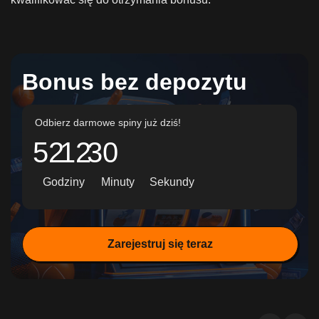
Bonus bez depozytu
Odbierz darmowe spiny już dziś!
52
12
29
Godziny
Minuty
Sekundy
Zarejestruj się teraz