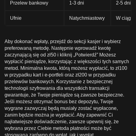
Przelew bankowy
1-3 dni
2-5 dni
Ufnie
Natychmiastowy
W ciągu 
Aby dokonać wpłaty, przejdź do sekcji kasjer i wybierz
preferowaną metodę. Następnie wprowadź kwotę
zaczynającą się od zł50 i kliknij „Potwierdź” Możesz
wypłacić pieniądze, korzystając z większości tych samych
metod. Minimalna kwota, którą możesz wypłacić, to zł100
w przypadku kart i e-portfeli oraz zł200 w przypadku
przelewów bankowych. Korzystanie z bezpiecznej
technologii szyfrowania dla wszystkich transakcji
gwarantuje, że Twoje pieniądze są zawsze bezpieczne.
Jeśli możesz otrzymać bonus bez depozytu, Twoje
wygrane zazwyczaj będą musiały zostać wypłacone,
zanim będzie można je wypłacić. Aby zapewnić Ci
najłatwiejsze doświadczenie, zawsze upewnij się, że
wybrana przez Ciebie metoda płatności może być
stosowana zarówno do wpłat, jak i wypłat.