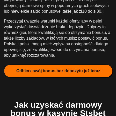
obejmują darmowe spiny w popularnych grach slotowych
lub niewielkie saldo bonusowe, takie jak zł10 do zł30.
Przeczytaj uważnie warunki każdej oferty, aby w pełni
wykorzystać doświadczenie braku depozytu. Dotyczy to
również gier, które kwalifikują się do otrzymania bonusu, a
także liczby zakładów, w których musisz postawić bonus.
Polska i polski mogą mieć wpływ na dostępność, dlatego
upewnij się, że kwalifikujesz się do otrzymania bonusu,
aby uniknąć rozczarowania.
Odbierz swój bonus bez depozytu już teraz
Jak uzyskać darmowy
bonus w kasynie Stsbet