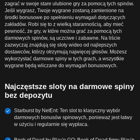
zagrać w swoje stare ulubione gry za pomocą tych spinów.
Jeśli wygrasz, Twoje wygrane zostaną zamienione na
środki bonusowe po spełnieniu wymagań dotyczących
zakładów. Robi się to z wielką starannością, aby mieć
pewność, że gry, w które można grać za pomocą tych
darmowych spinów, są uczciwe i zabawne. Na liście
zazwyczaj znajdują się sloty wideo od najlepszych
dostawców, którzy otrzymują najwięcej głosów. Możesz
wykorzystać darmowe spiny w tych grach, a wszystkie
wygrane będą wliczane do wymagań bonusowych.
Najczęstsze sloty na darmowe spiny
bez depozytu
Starburst by NetEnt: Ten slot to klasyczny wybór
darmowych bonusów spinowych, ponieważ jest łatwy
w użyciu i regularnie się wypłaca.
Book of Dead by Play'n GO: Book of Dead firmy Play'n