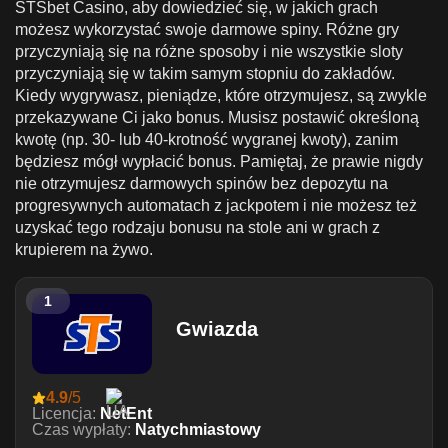
STSbet Casino, aby dowiedzieć się, w jakich grach
możesz wykorzystać swoje darmowe spiny. Różne gry
przyczyniają się na różne sposoby i nie wszystkie sloty
przyczyniają się w takim samym stopniu do zakładów.
Kiedy wygrywasz, pieniądze, które otrzymujesz, są zwykle
przekazywane Ci jako bonus. Musisz postawić określoną
kwotę (np. 30- lub 40-krotność wygranej kwoty), zanim
będziesz mógł wypłacić bonus. Pamiętaj, że prawie nigdy
nie otrzymujesz darmowych spinów bez depozytu na
progresywnych automatach z jackpotem i nie możesz też
uzyskać tego rodzaju bonusu na stole ani w grach z
krupierem na żywo.
1
Gwiazda
4.9
/5
Licencja:
NetEnt
Czas wypłaty:
Natychmiastowy