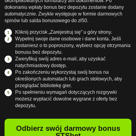
skomplikowanych formularzy ani dokumentów. Po
dokonaniu wpłaty bonus bez depozytu zostanie dodany
automatycznie. Zwykle występuje w formie darmowych
spinów lub salda bonusowego do zł50.
Kliknij przycisk „Zarejestruj się” u góry strony.
Wypełnij swoje dane osobowe i dane konta. Jeśli
zostaniesz o to poproszony, wybierz opcję otrzymania
bonusu bez depozytu.
Zweryfikuj swój adres e-mail, aby uzyskać
natychmiastowy dostęp.
Po zakończeniu wykorzystaj swój bonus na
określonych automatach lub grach stołowych, aby
przeglądać bibliotekę gier.
Po spełnieniu wymagań dotyczących rozgrywki
możesz wypłacić dowolne wygrane z oferty bez
depozytu.
Odbierz swój darmowy bonus
STSbet